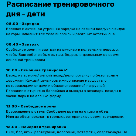
Расписание тренировочного
дня - дети
08.00 - Зарядка
Веселая и активная утренняя зарядка на свежем воздухе с видом
на горы наполнит все тело энергией и разгонит остатки сна.
08.40 - Завтрак
Свободное время и завтрак из вкусных и полезных углеводов,
чтобы Ваш ребенок был сытым, бодрым и довольным во время
основной тренировки.
10.00 - Основная тренировка*
Выход на трекинг/ легкий поход/велопрогулку по безопасным
дорожкам. Каждый день новые живописные маршруты с
потрясающими видами и сбалансированной нагрузкой.
Плавание в открытых бассейнах и выезды в аквапарк, походы в
хаски-парк и на оленью ферму.
13.00 - Свободное время
Возвращение в отель. Свободное время на отдых и обед.
Иногда обед проходит в горных ресторанах во время тренировки.
16.00 – Вечерняя тренировка
ОФП, бег, игры-разведчики, велогонки, эстафеты, спартакиады. На