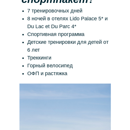
Кемпы
7 тренировочных дней
Индивидуальные кэмпы
8 ночей в отелях Lido Palace 5* и
Du Lac et Du Parc 4*
ИНФОРМАЦИЯ
Спортивная программа
О нас
Отзывы
Детские тренировки для детей от
Контакты
6 лет
Оферта
Треккинги
«PRO TRENER ПАТРИКИ»
Горный велосипед
Благовещенский пер., 1Б
ОФП и растяжка
«PRO TRENER ГРАНАТНЫЙ»
Гранатный пер. д.4 с.3
«PRO TRENER ПРЕЧИСТЕНКА»
Всеволожский пер. д.2 с.2
Алексей Баранников
«PRO TRENER ЖУКОВКА»
Жуковка, д.54Б