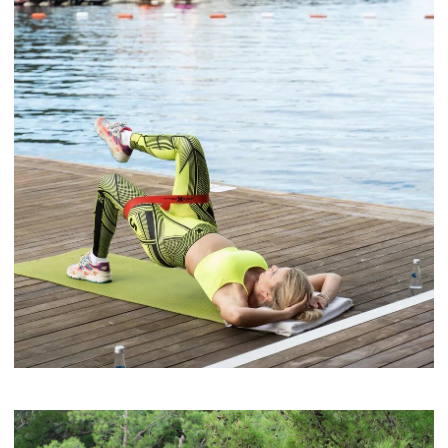
Мы подбираем отели и места с
функциональной SPA-зоной и большим
выбором услуг массажа для эффективного
восстановления. А живописные пейзажи и
интересные маршруты увеличивают
мотивацию и вдохновляют на