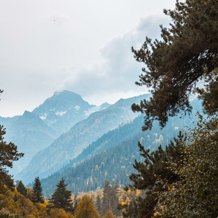
НАПРАВЛЕНИЯ
Италия
Франция
ЮАР
Португалия
Швейцария
Япония
Россия
ПУТЕШЕСТВИЯ
Кемпы
Индивидуальные кэмпы
ИНФОРМАЦИЯ
О нас
Отзывы