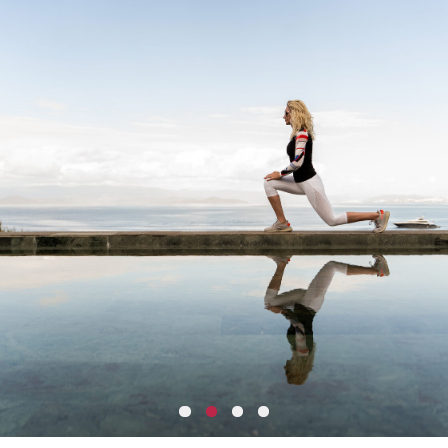
достигается за счет жира, а значит —
результат сохраняется на долгое время.
Вся тренировочная программа продумана
до мелочей, чтобы активности были
разнообразными, а эффект —
максимальным. Меню в ресторанах и
отелях составляется по рекомендациям
Андрея Жукова.