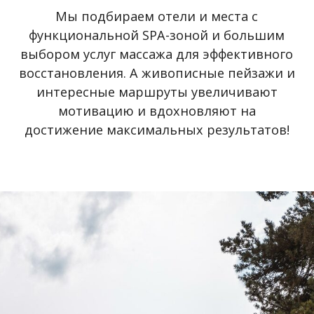
разработанная программа по снижению
веса с учетом всех мельчайших деталей.
Именно такой подход гарантированно даст
видимый результат, который сохранится с
вами надолго. Мы разрабатываем комплекс
питания и тренировок таким образом,
чтобы похудение достигалось за счет жира,
а значит — ваша форма будет идеальной!
Оставить заявку