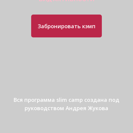
Вся программа slim camp создана под
руководством Андрея Жукова
Slim camp — это путешествие, целью
которого является уменьшение объемов
тела, похудение и совершенствование
своей формы. Мы можем сделать кэмп
в таком формате в любой точке мира.
Самое важное — это комплекс, в который
входит пятиразовое сбалансированное
питание, разнообразие тренировочной
нагрузки, SPA-процедуры и изучение
тонкостей работы нашего организма