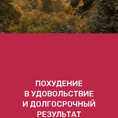
Контакты
Оферта
«PRO TRENER ПАТРИКИ»
Благовещенский пер., 1Б
«PRO TRENER ГРАНАТНЫЙ»
Гранатный пер. д.4 с.3
«PRO TRENER ПРЕЧИСТЕНКА»
Всеволожский пер. д.2 с.2
«PRO TRENER ЖУКОВКА»
Жуковка, д.54Б
+7 (495) 150-34-79
Политика конфиденциальности